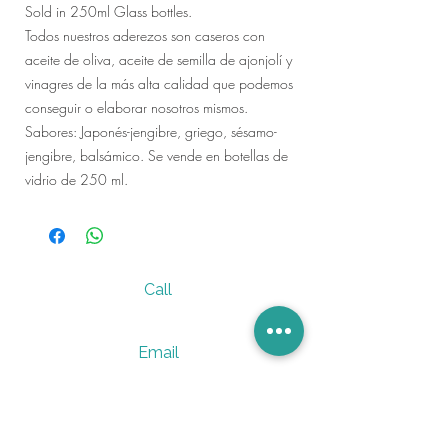
Sold in 250ml Glass bottles.
Todos nuestros aderezos son caseros con
aceite de oliva, aceite de semilla de ajonjolí y
vinagres de la más alta calidad que podemos
conseguir o elaborar nosotros mismos.
Sabores: Japonés-jengibre, griego, sésamo-
jengibre, balsámico. Se vende en botellas de
vidrio de 250 ml.
Call
305 236 7950
Email
vervesano@gmail.com
Follow