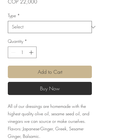
Price
COP 22,000
Type
*
Quantity
*
Add to Cart
Buy Now
All of our dressings are homemade with the
highest quality olive oil, sesame seed oil, and
vinegars we can source or make ourselves.
Flavors: Japanese-Ginger, Greek, Sesame-
Ginger, Balsamic.