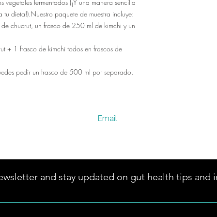
los vegetales fermentados (¡Y una manera sencilla
a tu dieta!).Nuestro paquete de muestra incluye:
de chucrut, un frasco de 250 ml de kimchi y un
ut + 1 frasco de kimchi todos en frascos de
 puedes pedir un frasco de 500 ml por separado.
Email
vervesano@gmail.com
wsletter and stay updated on gut health tips and i