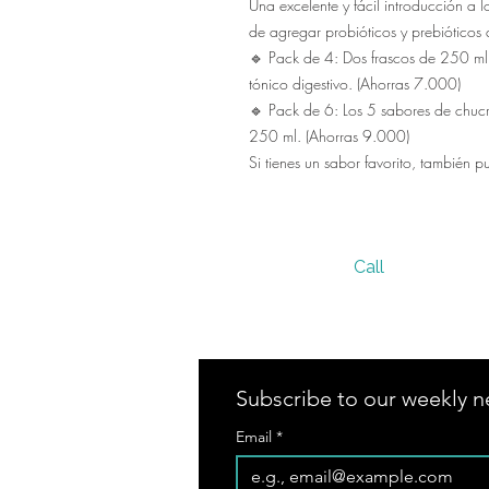
Una excelente y fácil introducción a 
de agregar probióticos y prebióticos 
🔹 Pack de 4: Dos frascos de 250 ml 
tónico digestivo. (Ahorras 7.000)
🔹 Pack de 6: Los 5 sabores de chucr
250 ml. (Ahorras 9.000)
Si tienes un sabor favorito, también
Call
305 236 7950
Subscribe to our weekly ne
Email
*