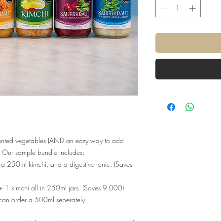
mented vegetables (AND an easy way to add
). Our sample bundle includes:
a 250ml kimchi, and a digestive tonic. (Saves
 + 1 kimchi all in 250ml jars. (Saves 9.000)
ou can order a 500ml seperately.