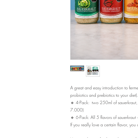
A great and easy introduction to fer
probiotics and prebiotics to your diet
🔹 4-Pack: two 250ml of sauerkraut, 
7.000)
🔹 6-Pack: All 5 flavors of sauerkraut
If you really love a certain flavor, y