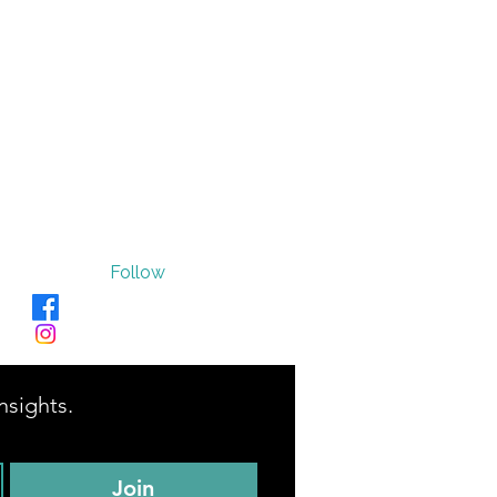
Follow
Verve_Sano
@verve_sano
nsights.
Join