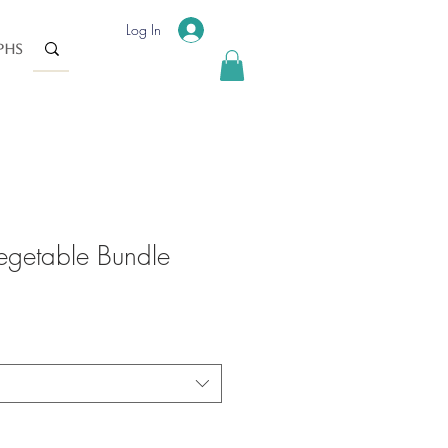
Log In
phs
egetable Bundle
ale
rice