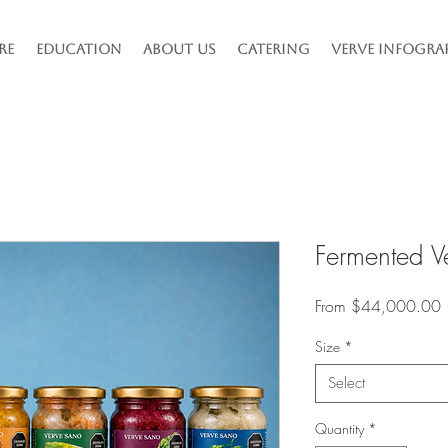
re
Education
About Us
Catering
Verve Infogra
Fermented V
S
From
$44,000.00
P
Size
*
Select
Quantity
*